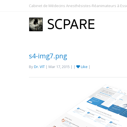
Cabinet de Médecins Anesthésistes-Réanimateurs à Essey
s4-img7.png
By
Dr. VIT
| Mar 17, 2015 | |
Like
|