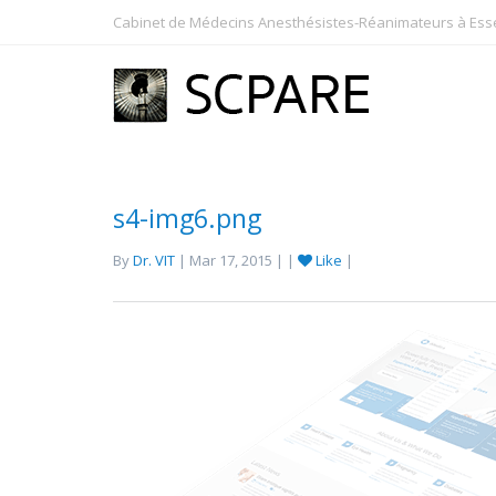
Cabinet de Médecins Anesthésistes-Réanimateurs à Essey
s4-img6.png
By
Dr. VIT
| Mar 17, 2015 | |
Like
|