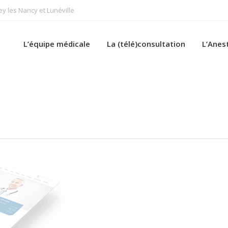
 les Nancy et Lunéville
L’équipe médicale
La (télé)consultation
L’Anes