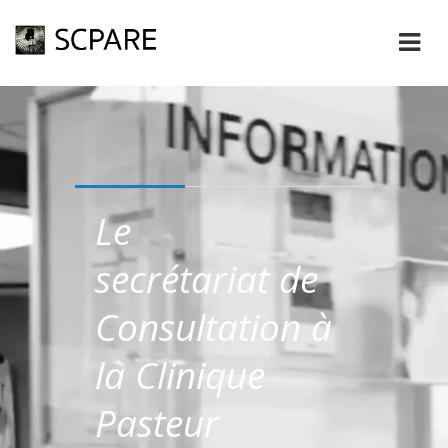
Le
secrétariat de
Consultation à
la Clinique
Pasteur