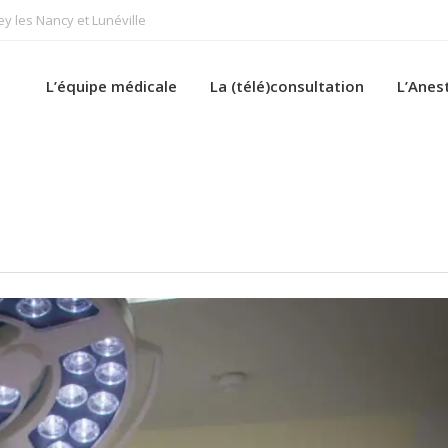
 les Nancy et Lunéville
L’équipe médicale
La (télé)consultation
L’Anes