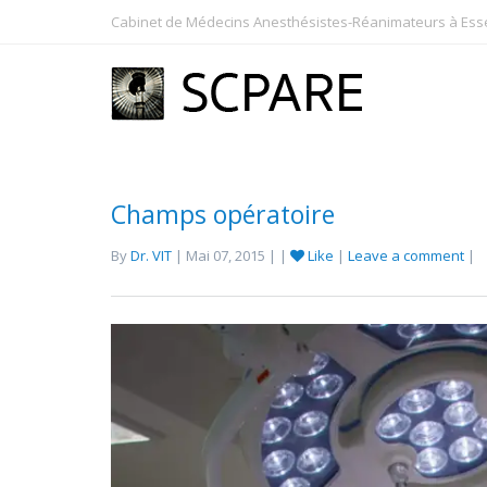
Cabinet de Médecins Anesthésistes-Réanimateurs à Essey
Champs opératoire
By
Dr. VIT
| Mai 07, 2015 | |
Like
|
Leave a comment
|