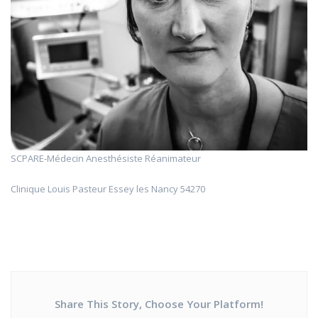
SCPARE-Médecin Anesthésiste Réanimateur
Clinique Louis Pasteur Essey les Nancy 54270
Share This Story, Choose Your Platform!