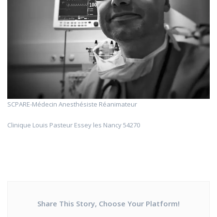
SCPARE-Médecin Anesthésiste Réanimateur
Clinique Louis Pasteur Essey les Nancy 54270
Share This Story, Choose Your Platform!