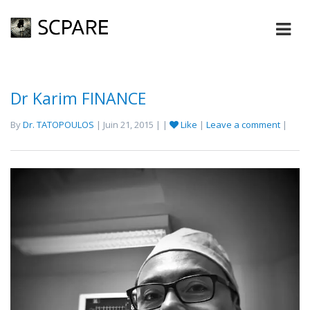
Dr Karim FINANCE
By
Dr. TATOPOULOS
| Juin 21, 2015 | |
Like
|
Leave a comment
|