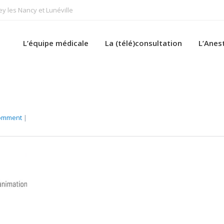
 les Nancy et Lunéville
L’équipe médicale
La (télé)consultation
L’Anes
comment
|