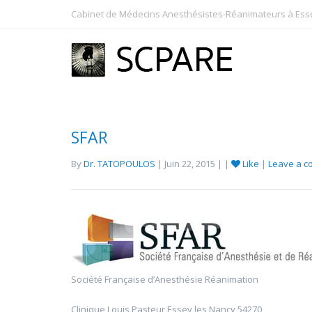
Cabinet de Médecins Anesthésistes-Réanimateurs à Essey
SFAR
By
Dr. TATOPOULOS
| Juin 22, 2015 | |
Like
|
Leave a 
Société Française d’Anesthésie Réanimation
Clinique Louis Pasteur Essey les Nancy 54270