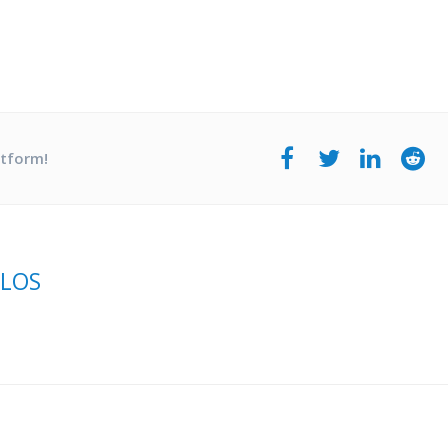
atform!
ULOS