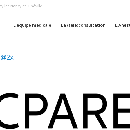
 les Nancy et Lunéville
L’équipe médicale
La (télé)consultation
L’Anes
ne@2x