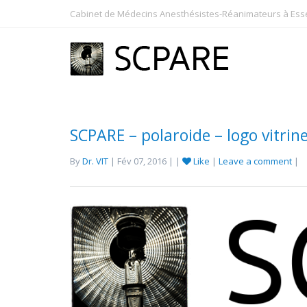
Cabinet de Médecins Anesthésistes-Réanimateurs à Essey
SCPARE – polaroide – logo vitri
By
Dr. VIT
| Fév 07, 2016 | |
Like
|
Leave a comment
|