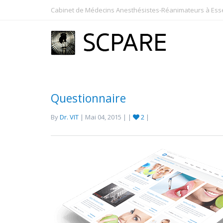
Cabinet de Médecins Anesthésistes-Réanimateurs à Essey
Questionnaire
By
Dr. VIT
| Mai 04, 2015 | |
2
|