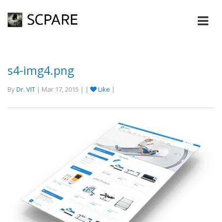
s4-img4.png
By
Dr. VIT
| Mar 17, 2015 | |
Like
|