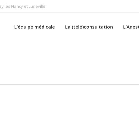
 les Nancy et Lunéville
L’équipe médicale
La (télé)consultation
L’Anes