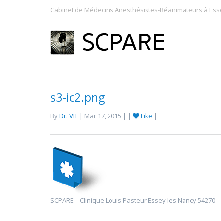
Cabinet de Médecins Anesthésistes-Réanimateurs à Essey
s3-ic2.png
By
Dr. VIT
| Mar 17, 2015 | |
Like
|
SCPARE – Clinique Louis Pasteur Essey les Nancy 54270