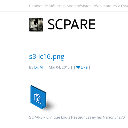
Cabinet de Médecins Anesthésistes-Réanimateurs à Essey
s3-ic16.png
By
Dr. VIT
| Mai 04, 2015 | |
Like
|
SCPARE – Clinique Louis Pasteur Essey les Nancy 54270