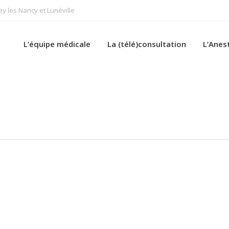
 les Nancy et Lunéville
L’équipe médicale
La (télé)consultation
L’Anes