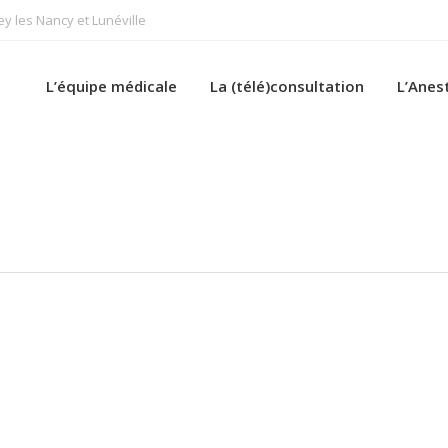
 les Nancy et Lunéville
L’équipe médicale
La (télé)consultation
L’Anes