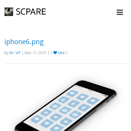
iphone6.png
By
Dr. VIT
| Mar 17, 2015 | |
Like
|