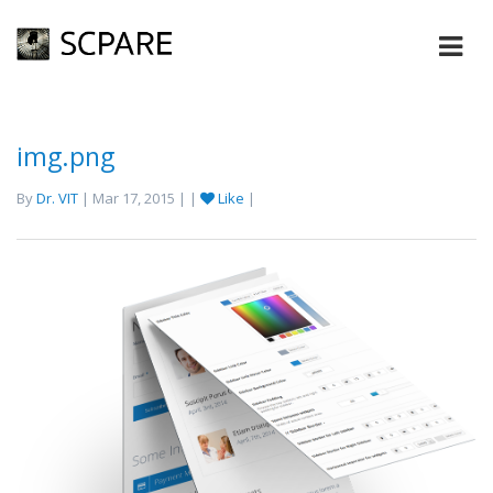
img.png
By
Dr. VIT
| Mar 17, 2015 | |
Like
|