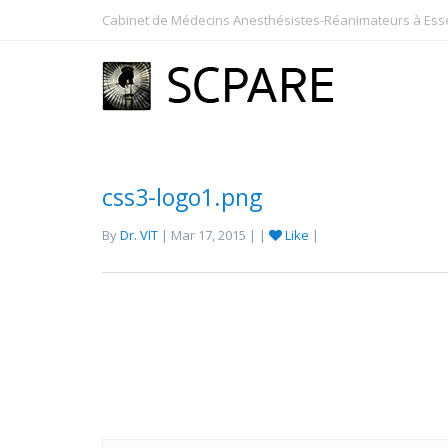
Cabinet de Médecins Anesthésistes-Réanimateurs à Essey
css3-logo1.png
By
Dr. VIT
| Mar 17, 2015 | |
Like
|