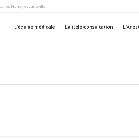
 les Nancy et Lunéville
L’équipe médicale
La (télé)consultation
L’Anes